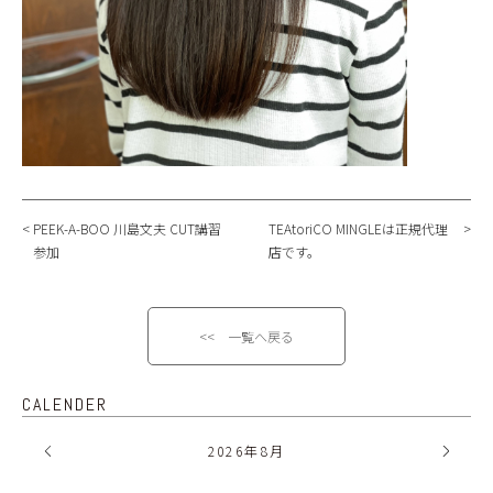
PEEK-A-BOO 川島文夫 CUT講習
TEAtoriCO MINGLEは正規代理
参加
店です。
<< 一覧へ戻る
CALENDER
2026
年
8月