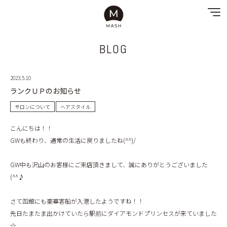
BLOG
NEWS
2023.5.10
SPECIAL MENU
ランクＵＰのお知らせ
MENU
サロンについて
ヘアスタイル
こんにちは！！
SHOP & STAFF
GWも終わり、通常の生活に戻りましたね(^^)/
COUPON
GW中も沢山のお客様にご来店頂きまして、誠にありがとうございました
(^^♪
GALLERY
さて函館にも豪華客船が入港したようですね！！
RECRUIT
先日たまたま出かけていたら駅前にダイアモンドプリンセスが来ていました
☆