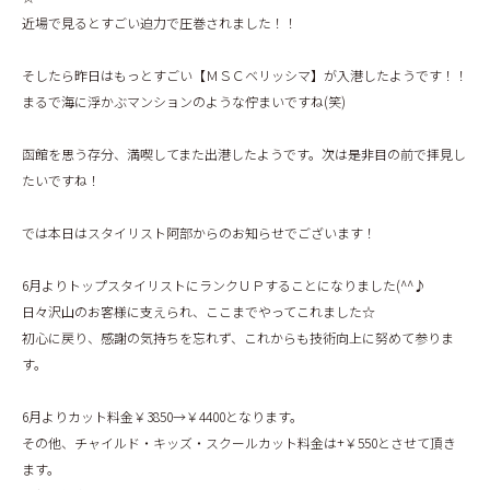
BLOG
近場で見るとすごい迫力で圧巻されました！！
そしたら昨日はもっとすごい【ＭＳＣベリッシマ】が入港したようです！！
まるで海に浮かぶマンションのような佇まいですね(笑)
函館を思う存分、満喫してまた出港したようです。次は是非目の前で拝見し
たいですね！
では本日はスタイリスト阿部からのお知らせでございます！
6月よりトップスタイリストにランクＵＰすることになりました(^^♪
日々沢山のお客様に支えられ、ここまでやってこれました☆
初心に戻り、感謝の気持ちを忘れず、これからも技術向上に努めて参りま
す。
6月よりカット料金￥3850→￥4400となります。
その他、チャイルド・キッズ・スクールカット料金は+￥550とさせて頂き
ます。